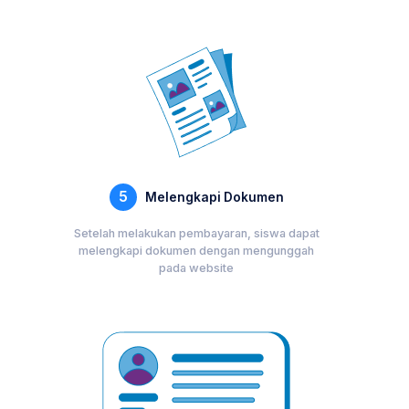
5
Melengkapi Dokumen
Setelah melakukan pembayaran, siswa dapat
melengkapi dokumen dengan mengunggah
pada website