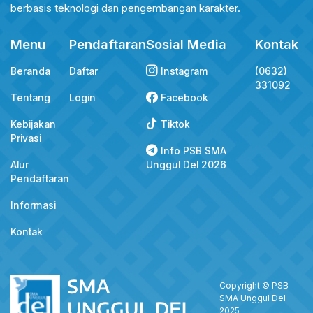
berbasis teknologi dan pengembangan karakter.
Menu
Pendaftaran
Sosial Media
Kontak
Beranda
Daftar
Instagram
(0632)
331092
Tentang
Login
Facebook
Kebijakan
Tiktok
Privasi
Info PSB SMA
Alur
Unggul Del 2026
Pendaftaran
Informasi
Kontak
Copyright © PSB
SMA Unggul Del
2025