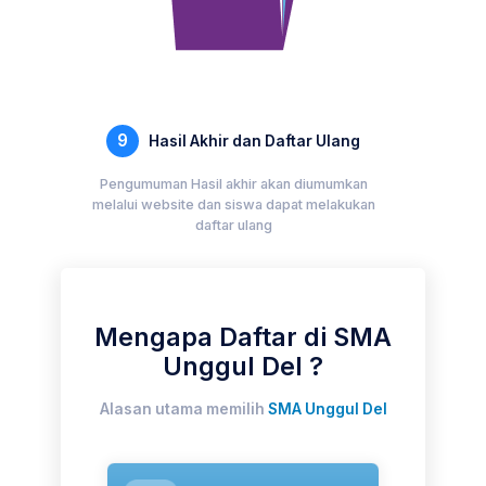
9
Hasil Akhir dan Daftar Ulang
Pengumuman Hasil akhir akan diumumkan
melalui website dan siswa dapat melakukan
daftar ulang
Mengapa Daftar di SMA
Unggul Del ?
Alasan utama memilih
SMA Unggul Del