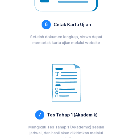
6
Cetak Kartu Ujian
Setelah dokumen lengkap, siswa dapat
mencetak kartu ujian melalui website
7
Tes Tahap 1 (Akademik)
Mengikuti Tes Tahap 1 (Akademik) sesuai
jadwal, dan hasil akan dikirimkan melalui