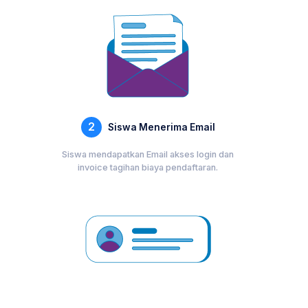
2
Siswa Menerima Email
Siswa mendapatkan Email akses login dan
invoice tagihan biaya pendaftaran.