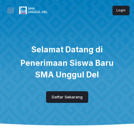
Login
Selamat Datang di
Penerimaan Siswa Baru
SMA Unggul Del
Daftar Sekarang