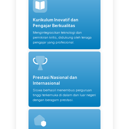
Kurikulum Inovatif dan
Pengajar Berkualitas
Mengintegrasikan teknologi dan
pemikiran kritis, didukung oleh tenaga
pengajar yang profesional.
Prestasi Nasional dan
Internasional
Siswa berhasil menembus perguruan
tinggi terkemuka di dalam dan luar negeri
dengan beragam prestasi.