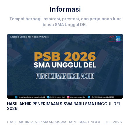
Informasi
Tempat berbagi inspirasi, prestasi, dan perjalanan luar
biasa SMA Unggul DEL
HASIL AKHIR PENERIMAAN SISWA BARU SMA UNGGUL DEL
2026
HASIL AKHIR PENERIMAAN SISWA BARU SMA UNGGUL DEL 2026