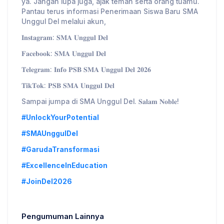
ya. Jangan lupa juga, ajak teman serta orang tuamu.
Pantau terus informasi Penerimaan Siswa Baru SMA
Unggul Del melalui akun,
𝐈𝐧𝐬𝐭𝐚𝐠𝐫𝐚𝐦: 𝐒𝐌𝐀 𝐔𝐧𝐠𝐠𝐮𝐥 𝐃𝐞𝐥
𝐅𝐚𝐜𝐞𝐛𝐨𝐨𝐤: 𝐒𝐌𝐀 𝐔𝐧𝐠𝐠𝐮𝐥 𝐃𝐞𝐥
𝐓𝐞𝐥𝐞𝐠𝐫𝐚𝐦: 𝐈𝐧𝐟𝐨 𝐏𝐒𝐁 𝐒𝐌𝐀 𝐔𝐧𝐠𝐠𝐮𝐥 𝐃𝐞𝐥 𝟐𝟎𝟐𝟔
𝐓𝐢𝐤𝐓𝐨𝐤: 𝐏𝐒𝐁 𝐒𝐌𝐀 𝐔𝐧𝐠𝐠𝐮𝐥 𝐃𝐞𝐥
Sampai jumpa di SMA Unggul Del. 𝐒𝐚𝐥𝐚𝐦 𝐍𝐨𝐛𝐥𝐞!
#UnlockYourPotential
#SMAUnggulDel
#GarudaTransformasi
#ExcellenceInEducation
#JoinDel2026
Pengumuman Lainnya