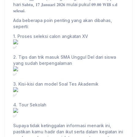
hari 𝐒𝐚𝐛𝐭𝐮, 𝟏𝟕 𝐉𝐚𝐧𝐮𝐚𝐫𝐢 𝟐𝟎𝟐𝟔 mulai pukul 𝟎𝟗.𝟎𝟎 𝐖𝐈𝐁 𝐬.𝐝
𝐬𝐞𝐥𝐞𝐬𝐚𝐢.
Ada beberapa poin penting yang akan dibahas,
seperti:
1. Proses seleksi calon angkatan XV
2. Tips dan trik masuk SMA Unggul Del dari siswa
yang sudah berpengalaman
3. Kisi-kisi dan model Soal Tes Akademik
4. Tour Sekolah
Supaya tidak ketinggalan informasi menarik ini,
pastikan kamu hadir dan ikut serta dalam kegiatan ini