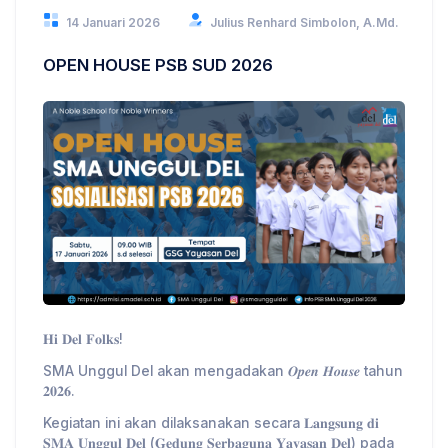
14 Januari 2026
Julius Renhard Simbolon, A.Md.
OPEN HOUSE PSB SUD 2026
𝐇𝐢 𝐃𝐞𝐥 𝐅𝐨𝐥𝐤𝐬!
SMA Unggul Del akan mengadakan 𝑶𝒑𝒆𝒏 𝑯𝒐𝒖𝒔𝒆 tahun
𝟐𝟎𝟐𝟔.
Kegiatan ini akan dilaksanakan secara 𝐋𝐚𝐧𝐠𝐬𝐮𝐧𝐠 𝐝𝐢
𝐒𝐌𝐀 𝐔𝐧𝐠𝐠𝐮𝐥 𝐃𝐞𝐥 (𝐆𝐞𝐝𝐮𝐧𝐠 𝐒𝐞𝐫𝐛𝐚𝐠𝐮𝐧𝐚 𝐘𝐚𝐲𝐚𝐬𝐚𝐧 𝐃𝐞𝐥) pada