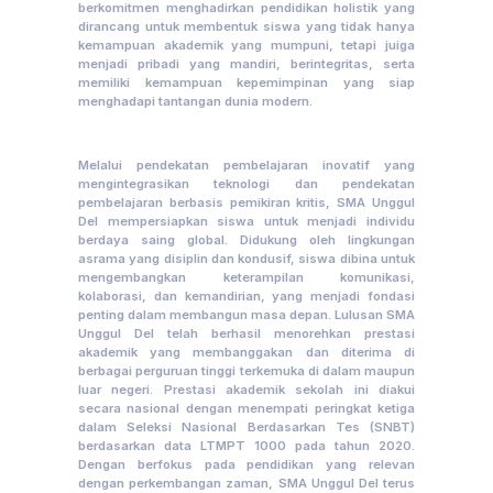
berkomitmen menghadirkan pendidikan holistik yang
dirancang untuk membentuk siswa yang tidak hanya
kemampuan akademik yang mumpuni, tetapi juiga
menjadi pribadi yang mandiri, berintegritas, serta
memiliki kemampuan kepemimpinan yang siap
menghadapi tantangan dunia modern.
Melalui pendekatan pembelajaran inovatif yang
mengintegrasikan teknologi dan pendekatan
pembelajaran berbasis pemikiran kritis, SMA Unggul
Del mempersiapkan siswa untuk menjadi individu
berdaya saing global. Didukung oleh lingkungan
asrama yang disiplin dan kondusif, siswa dibina untuk
mengembangkan keterampilan komunikasi,
kolaborasi, dan kemandirian, yang menjadi fondasi
penting dalam membangun masa depan. Lulusan SMA
Unggul Del telah berhasil menorehkan prestasi
akademik yang membanggakan dan diterima di
berbagai perguruan tinggi terkemuka di dalam maupun
luar negeri. Prestasi akademik sekolah ini diakui
secara nasional dengan menempati peringkat ketiga
dalam Seleksi Nasional Berdasarkan Tes (SNBT)
berdasarkan data LTMPT 1000 pada tahun 2020.
Dengan berfokus pada pendidikan yang relevan
dengan perkembangan zaman, SMA Unggul Del terus