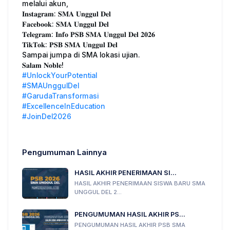
melalui akun,
𝐈𝐧𝐬𝐭𝐚𝐠𝐫𝐚𝐦: 𝐒𝐌𝐀 𝐔𝐧𝐠𝐠𝐮𝐥 𝐃𝐞𝐥
𝐅𝐚𝐜𝐞𝐛𝐨𝐨𝐤: 𝐒𝐌𝐀 𝐔𝐧𝐠𝐠𝐮𝐥 𝐃𝐞𝐥
𝐓𝐞𝐥𝐞𝐠𝐫𝐚𝐦: 𝐈𝐧𝐟𝐨 𝐏𝐒𝐁 𝐒𝐌𝐀 𝐔𝐧𝐠𝐠𝐮𝐥 𝐃𝐞𝐥 𝟐𝟎𝟐𝟔
𝐓𝐢𝐤𝐓𝐨𝐤: 𝐏𝐒𝐁 𝐒𝐌𝐀 𝐔𝐧𝐠𝐠𝐮𝐥 𝐃𝐞𝐥
Sampai jumpa di SMA lokasi ujian.
𝐒𝐚𝐥𝐚𝐦 𝐍𝐨𝐛𝐥𝐞!
#UnlockYourPotential
#SMAUnggulDel
#GarudaTransformasi
#ExcellenceInEducation
#JoinDel2026
Pengumuman Lainnya
HASIL AKHIR PENERIMAAN SI...
HASIL AKHIR PENERIMAAN SISWA BARU SMA
UNGGUL DEL 2...
PENGUMUMAN HASIL AKHIR PS...
PENGUMUMAN HASIL AKHIR PSB SMA