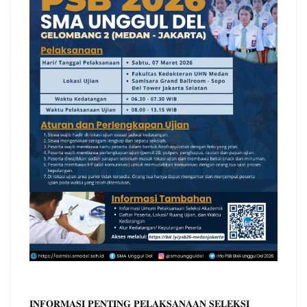
𝐈𝐍𝐅𝐎𝐑𝐌𝐀𝐒𝐈 𝐏𝐄𝐍𝐓𝐈𝐍𝐆 𝐏𝐄𝐋𝐀𝐊𝐒𝐀𝐍𝐀𝐀𝐍 𝐒𝐄𝐋𝐄𝐊𝐒𝐈