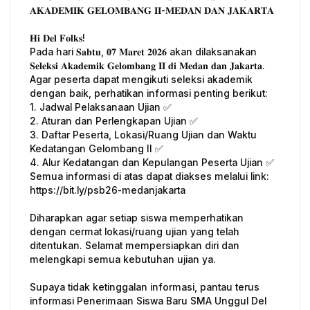
𝐀𝐊𝐀𝐃𝐄𝐌𝐈𝐊 𝐆𝐄𝐋𝐎𝐌𝐁𝐀𝐍𝐆 𝐈𝐈-𝐌𝐄𝐃𝐀𝐍 𝐃𝐀𝐍 𝐉𝐀𝐊𝐀𝐑𝐓𝐀
𝐇𝐢 𝐃𝐞𝐥 𝐅𝐨𝐥𝐤𝐬!
Pada hari 𝐒𝐚𝐛𝐭𝐮, 𝟎𝟕 𝐌𝐚𝐫𝐞𝐭 𝟐𝟎𝟐𝟔 akan dilaksanakan
𝐒𝐞𝐥𝐞𝐤𝐬𝐢 𝐀𝐤𝐚𝐝𝐞𝐦𝐢𝐤 𝐆𝐞𝐥𝐨𝐦𝐛𝐚𝐧𝐠 𝐈𝐈 𝐝𝐢 𝐌𝐞𝐝𝐚𝐧 𝐝𝐚𝐧 𝐉𝐚𝐤𝐚𝐫𝐭𝐚.
Agar peserta dapat mengikuti seleksi akademik
dengan baik, perhatikan informasi penting berikut:
1. Jadwal Pelaksanaan Ujian ✅
2. Aturan dan Perlengkapan Ujian ✅
3. Daftar Peserta, Lokasi/Ruang Ujian dan Waktu
Kedatangan Gelombang II ✅
4. Alur Kedatangan dan Kepulangan Peserta Ujian ✅
Semua informasi di atas dapat diakses melalui link:
https://bit.ly/psb26-medanjakarta
Diharapkan agar setiap siswa memperhatikan
dengan cermat lokasi/ruang ujian yang telah
ditentukan. Selamat mempersiapkan diri dan
melengkapi semua kebutuhan ujian ya.
Supaya tidak ketinggalan informasi, pantau terus
informasi Penerimaan Siswa Baru SMA Unggul Del