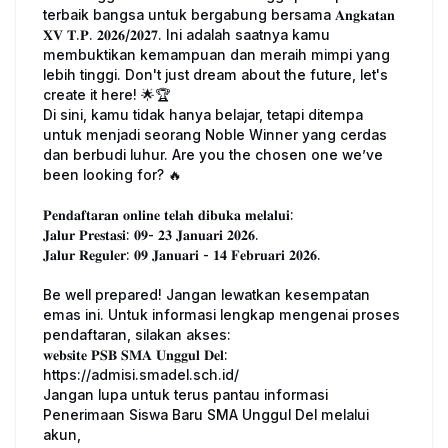
terbaik bangsa untuk bergabung bersama 𝐀𝐧𝐠𝐤𝐚𝐭𝐚𝐧
𝐗𝐕 𝐓.𝐏. 𝟐𝟎𝟐𝟔/𝟐𝟎𝟐𝟕. Ini adalah saatnya kamu
membuktikan kemampuan dan meraih mimpi yang
lebih tinggi. Don't just dream about the future, let's
create it here! 🌟🏆
Di sini, kamu tidak hanya belajar, tetapi ditempa
untuk menjadi seorang Noble Winner yang cerdas
dan berbudi luhur. Are you the chosen one we’ve
been looking for? 🔥
𝐏𝐞𝐧𝐝𝐚𝐟𝐭𝐚𝐫𝐚𝐧 𝐨𝐧𝐥𝐢𝐧𝐞 𝐭𝐞𝐥𝐚𝐡 𝐝𝐢𝐛𝐮𝐤𝐚 𝐦𝐞𝐥𝐚𝐥𝐮𝐢:
𝐉𝐚𝐥𝐮𝐫 𝐏𝐫𝐞𝐬𝐭𝐚𝐬𝐢: 𝟎𝟗- 𝟐𝟑 𝐉𝐚𝐧𝐮𝐚𝐫𝐢 𝟐𝟎𝟐𝟔.
𝐉𝐚𝐥𝐮𝐫 𝐑𝐞𝐠𝐮𝐥𝐞𝐫: 𝟎𝟗 𝐉𝐚𝐧𝐮𝐚𝐫𝐢 - 𝟏𝟒 𝐅𝐞𝐛𝐫𝐮𝐚𝐫𝐢 𝟐𝟎𝟐𝟔.
Be well prepared! Jangan lewatkan kesempatan
emas ini. Untuk informasi lengkap mengenai proses
pendaftaran, silakan akses:
𝐰𝐞𝐛𝐬𝐢𝐭𝐞 𝐏𝐒𝐁 𝐒𝐌𝐀 𝐔𝐧𝐠𝐠𝐮𝐥 𝐃𝐞𝐥:
https://admisi.smadel.sch.id/
Jangan lupa untuk terus pantau informasi
Penerimaan Siswa Baru SMA Unggul Del melalui
akun,