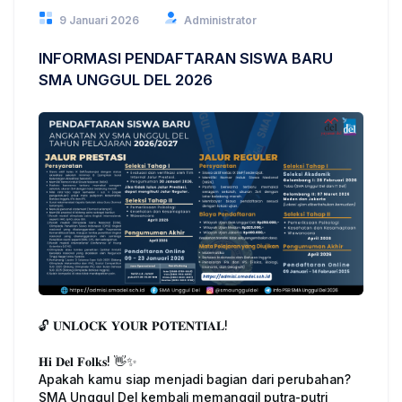
9 Januari 2026
Administrator
INFORMASI PENDAFTARAN SISWA BARU
SMA UNGGUL DEL 2026
🔓 𝐔𝐍𝐋𝐎𝐂𝐊 𝐘𝐎𝐔𝐑 𝐏𝐎𝐓𝐄𝐍𝐓𝐈𝐀𝐋!
𝐇𝐢 𝐃𝐞𝐥 𝐅𝐨𝐥𝐤𝐬! 👋✨
Apakah kamu siap menjadi bagian dari perubahan?
SMA Unggul Del kembali memanggil putra-putri