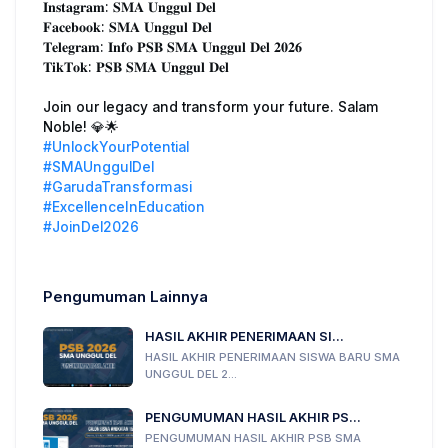
𝐈𝐧𝐬𝐭𝐚𝐠𝐫𝐚𝐦: 𝐒𝐌𝐀 𝐔𝐧𝐠𝐠𝐮𝐥 𝐃𝐞𝐥
𝐅𝐚𝐜𝐞𝐛𝐨𝐨𝐤: 𝐒𝐌𝐀 𝐔𝐧𝐠𝐠𝐮𝐥 𝐃𝐞𝐥
𝐓𝐞𝐥𝐞𝐠𝐫𝐚𝐦: 𝐈𝐧𝐟𝐨 𝐏𝐒𝐁 𝐒𝐌𝐀 𝐔𝐧𝐠𝐠𝐮𝐥 𝐃𝐞𝐥 𝟐𝟎𝟐𝟔
𝐓𝐢𝐤𝐓𝐨𝐤: 𝐏𝐒𝐁 𝐒𝐌𝐀 𝐔𝐧𝐠𝐠𝐮𝐥 𝐃𝐞𝐥
Join our legacy and transform your future. Salam
Noble! 💎🌟
#UnlockYourPotential
#SMAUnggulDel
#GarudaTransformasi
#ExcellenceInEducation
#JoinDel2026
Pengumuman Lainnya
HASIL AKHIR PENERIMAAN SI...
HASIL AKHIR PENERIMAAN SISWA BARU SMA
UNGGUL DEL 2...
PENGUMUMAN HASIL AKHIR PS...
PENGUMUMAN HASIL AKHIR PSB SMA