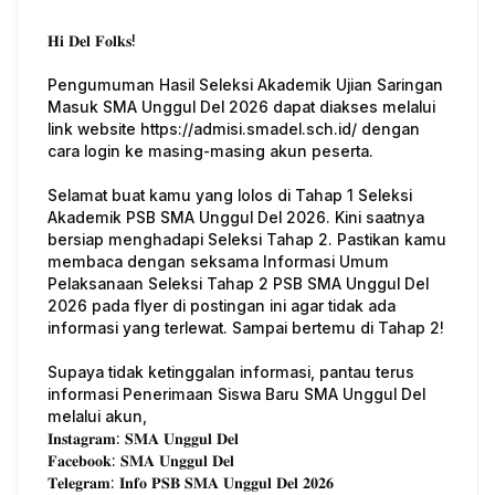
𝐇𝐢 𝐃𝐞𝐥 𝐅𝐨𝐥𝐤𝐬!
Pengumuman Hasil Seleksi Akademik Ujian Saringan
Masuk SMA Unggul Del 2026 dapat diakses melalui
link website https://admisi.smadel.sch.id/ dengan
cara login ke masing-masing akun peserta.
Selamat buat kamu yang lolos di Tahap 1 Seleksi
Akademik PSB SMA Unggul Del 2026. Kini saatnya
bersiap menghadapi Seleksi Tahap 2. Pastikan kamu
membaca dengan seksama Informasi Umum
Pelaksanaan Seleksi Tahap 2 PSB SMA Unggul Del
2026 pada flyer di postingan ini agar tidak ada
informasi yang terlewat. Sampai bertemu di Tahap 2!
Supaya tidak ketinggalan informasi, pantau terus
informasi Penerimaan Siswa Baru SMA Unggul Del
melalui akun,
𝐈𝐧𝐬𝐭𝐚𝐠𝐫𝐚𝐦: 𝐒𝐌𝐀 𝐔𝐧𝐠𝐠𝐮𝐥 𝐃𝐞𝐥
𝐅𝐚𝐜𝐞𝐛𝐨𝐨𝐤: 𝐒𝐌𝐀 𝐔𝐧𝐠𝐠𝐮𝐥 𝐃𝐞𝐥
𝐓𝐞𝐥𝐞𝐠𝐫𝐚𝐦: 𝐈𝐧𝐟𝐨 𝐏𝐒𝐁 𝐒𝐌𝐀 𝐔𝐧𝐠𝐠𝐮𝐥 𝐃𝐞𝐥 𝟐𝟎𝟐𝟔