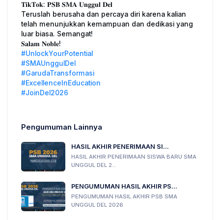
𝐓𝐢𝐤𝐓𝐨𝐤: 𝐏𝐒𝐁 𝐒𝐌𝐀 𝐔𝐧𝐠𝐠𝐮𝐥 𝐃𝐞𝐥
Teruslah berusaha dan percaya diri karena kalian
telah menunjukkan kemampuan dan dedikasi yang
luar biasa. Semangat!
𝐒𝐚𝐥𝐚𝐦 𝐍𝐨𝐛𝐥𝐞!
#UnlockYourPotential
#SMAUnggulDel
#GarudaTransformasi
#ExcellenceInEducation
#JoinDel2026
Pengumuman Lainnya
HASIL AKHIR PENERIMAAN SI...
HASIL AKHIR PENERIMAAN SISWA BARU SMA
UNGGUL DEL 2...
PENGUMUMAN HASIL AKHIR PS...
PENGUMUMAN HASIL AKHIR PSB SMA
UNGGUL DEL 2026