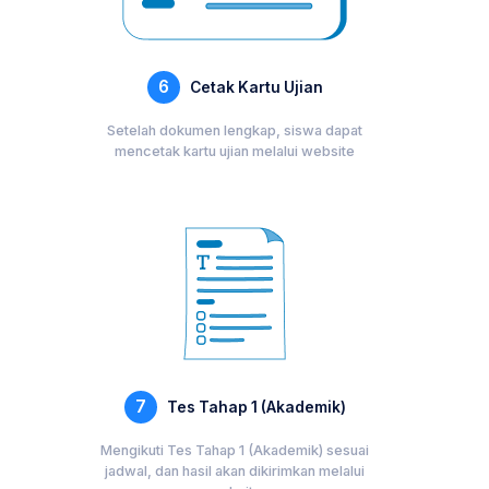
6
Cetak Kartu Ujian
Setelah dokumen lengkap, siswa dapat
mencetak kartu ujian melalui website
7
Tes Tahap 1 (Akademik)
Mengikuti Tes Tahap 1 (Akademik) sesuai
jadwal, dan hasil akan dikirimkan melalui