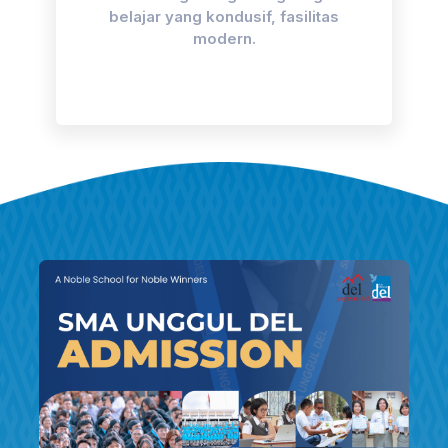
belajar yang kondusif, fasilitas
modern.