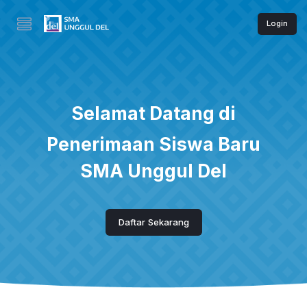
Login
Selamat Datang di
Penerimaan Siswa Baru
SMA Unggul Del
Daftar Sekarang