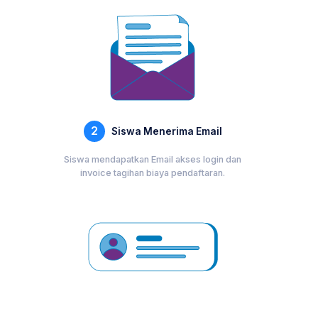
2
Siswa Menerima Email
Siswa mendapatkan Email akses login dan
invoice tagihan biaya pendaftaran.