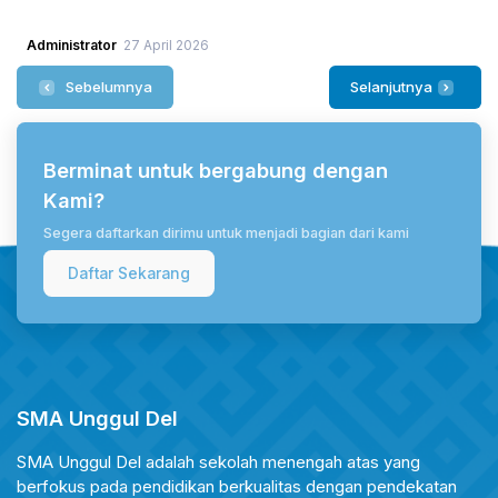
Administrator
27 April 2026
Sebelumnya
Selanjutnya
Berminat untuk bergabung dengan
Kami?
Segera daftarkan dirimu untuk menjadi bagian dari kami
Daftar Sekarang
SMA Unggul Del
SMA Unggul Del adalah sekolah menengah atas yang
berfokus pada pendidikan berkualitas dengan pendekatan