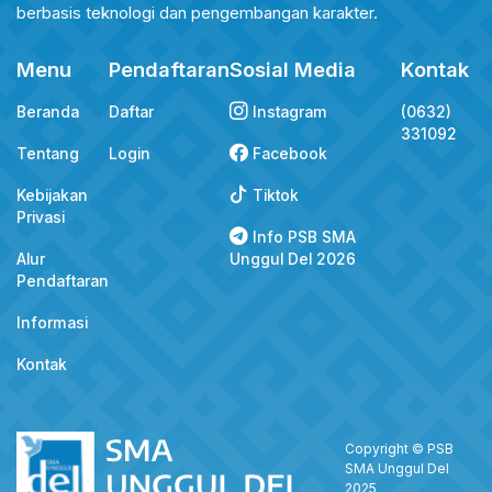
berbasis teknologi dan pengembangan karakter.
Menu
Pendaftaran
Sosial Media
Kontak
Beranda
Daftar
Instagram
(0632)
331092
Tentang
Login
Facebook
Kebijakan
Tiktok
Privasi
Info PSB SMA
Alur
Unggul Del 2026
Pendaftaran
Informasi
Kontak
Copyright © PSB
SMA Unggul Del
2025