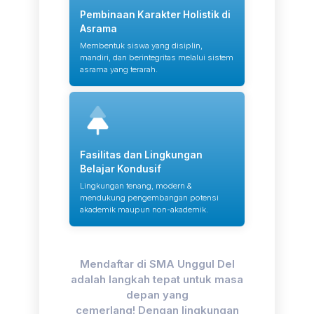
Pembinaan Karakter Holistik di
Asrama
Membentuk siswa yang disiplin,
mandiri, dan berintegritas melalui sistem
asrama yang terarah.
Fasilitas dan Lingkungan
Belajar Kondusif
Lingkungan tenang, modern &
mendukung pengembangan potensi
akademik maupun non-akademik.
Mendaftar di SMA Unggul Del
adalah langkah tepat untuk masa
depan yang
cemerlang! Dengan lingkungan